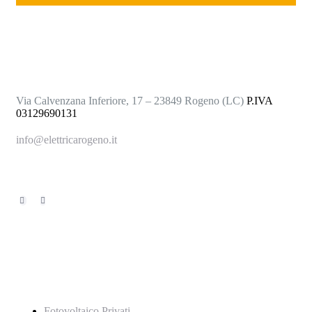
Via Calvenzana Inferiore, 17 – 23849 Rogeno (LC)
P.IVA
03129690131
info@elettricarogeno.it
+39 031.876147
Servizi
Fotovoltaico Privati