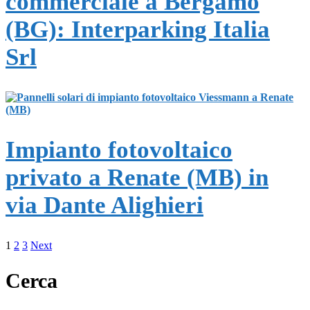
commerciale a Bergamo
(BG): Interparking Italia
Srl
Impianto fotovoltaico
privato a Renate (MB) in
via Dante Alighieri
1
2
3
Next
Cerca