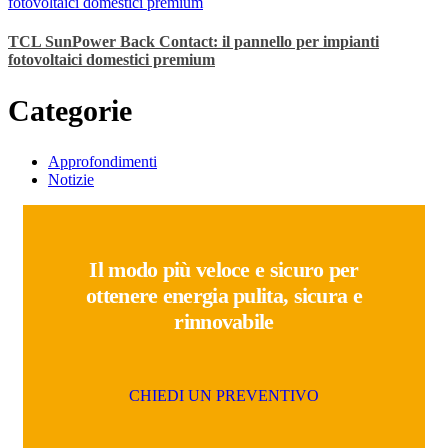
TCL SunPower Back Contact: il pannello per impianti
fotovoltaici domestici premium
Categorie
Approfondimenti
Notizie
Il modo più veloce e sicuro per
ottenere energia pulita, sicura e
rinnovabile
C
H
I
E
D
I
U
N
P
R
E
V
E
N
T
I
V
O