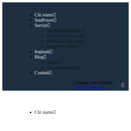
Chi siamo
SunPower
Servizi
Impianti fotovoltaici
Sistemi di accumulo
Wallbox e colonnine
Pompe di calore
Impianti
Blog
Notizie
Approfondimenti
Contatti
Chiama, non disturbi
+39 031.876147
Chi siamo