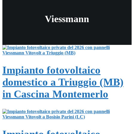
Viessmann
Impianto fotovoltaico
domestico a Triuggio (MB)
in Cascina Montemerlo