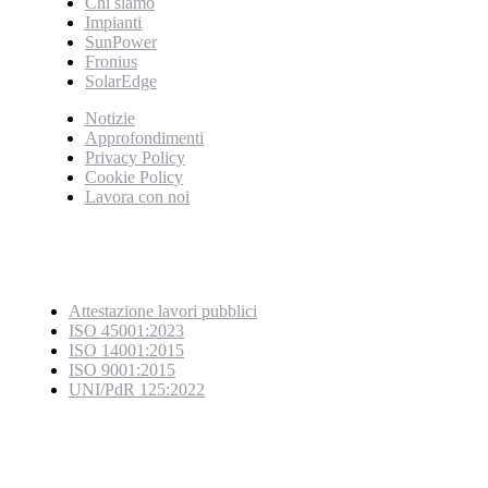
Chi siamo
Impianti
SunPower
Fronius
SolarEdge
Notizie
Approfondimenti
Privacy Policy
Cookie Policy
Lavora con noi
Certificazioni
Attestazione lavori pubblici
ISO 45001:2023
ISO 14001:2015
ISO 9001:2015
UNI/PdR 125:2022