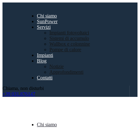
Chi siamo
SunPower
Servizi
Impianti fotovoltaici
Sistemi di accumulo
Wallbox e colonnine
Pompe di calore
Impianti
Blog
Notizie
Approfondimenti
Contatti
Chiama, non disturbi
+39 031.876147
Chi siamo