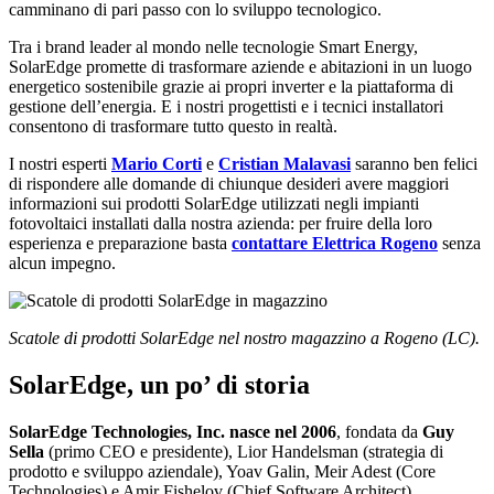
camminano di pari passo con lo sviluppo tecnologico.
Tra i brand leader al mondo nelle tecnologie Smart Energy,
SolarEdge promette di trasformare aziende e abitazioni in un luogo
energetico sostenibile grazie ai propri inverter e la piattaforma di
gestione dell’energia. E i nostri progettisti e i tecnici installatori
consentono di trasformare tutto questo in realtà.
I nostri esperti
Mario Corti
e
Cristian Malavasi
saranno ben felici
di rispondere alle domande di chiunque desideri avere maggiori
informazioni sui prodotti SolarEdge utilizzati negli impianti
fotovoltaici installati dalla nostra azienda: per fruire della loro
esperienza e preparazione basta
contattare Elettrica Rogeno
senza
alcun impegno.
Scatole di prodotti SolarEdge nel nostro magazzino a Rogeno (LC).
SolarEdge, un po’ di storia
SolarEdge Technologies, Inc. nasce nel 2006
, fondata da
Guy
Sella
(primo CEO e presidente), Lior Handelsman (strategia di
prodotto e sviluppo aziendale), Yoav Galin, Meir Adest (Core
Technologies) e Amir Fishelov (Chief Software Architect).