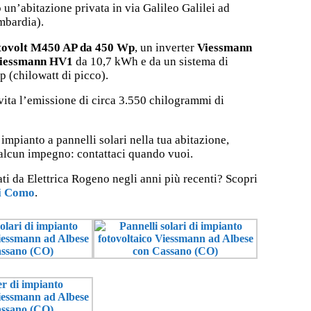
 un’abitazione privata in via Galileo Galilei ad
bardia).
tovolt M450 AP da 450 Wp
, un inverter
Viessmann
iessmann HV1
da 10,7 kWh e da un sistema di
 (chilowatt di picco).
vita l’emissione di circa 3.550 chilogrammi di
impianto a pannelli solari nella tua abitazione,
alcun impegno: contattaci quando vuoi.
ati da Elettrica Rogeno negli anni più recenti? Scopri
di Como
.