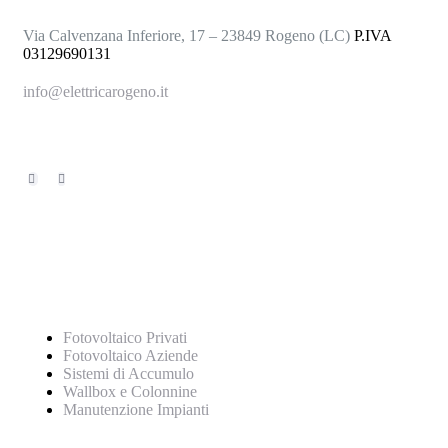
Via Calvenzana Inferiore, 17 – 23849 Rogeno (LC)
P.IVA
03129690131
info@elettricarogeno.it
+39 031.876147
Servizi
Fotovoltaico Privati
Fotovoltaico Aziende
Sistemi di Accumulo
Wallbox e Colonnine
Manutenzione Impianti