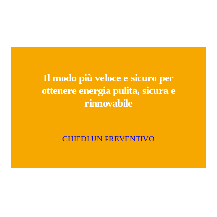
Il modo più veloce e sicuro per
ottenere energia pulita, sicura e
rinnovabile
C
H
I
E
D
I
U
N
P
R
E
V
E
N
T
I
V
O