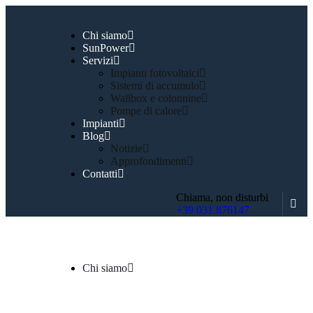
Chi siamo
SunPower
Servizi
Impianti fotovoltaici
Sistemi di accumulo
Wallbox e colonnine
Pompe di calore
Impianti
Blog
Notizie
Approfondimenti
Contatti
Chiama, non disturbi
+39 031.876147
Chi siamo