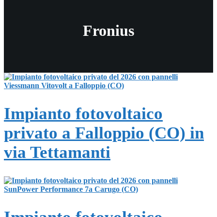
Fronius
Impianto fotovoltaico
privato a Falloppio (CO) in
via Tettamanti