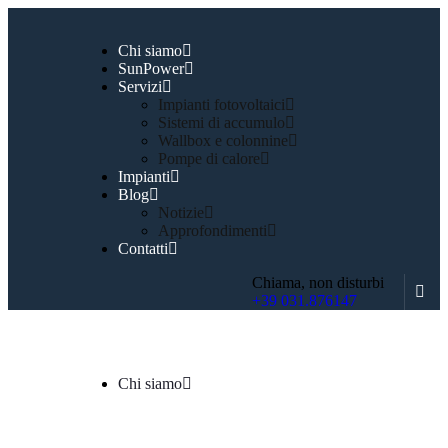
Chi siamo
SunPower
Servizi
Impianti fotovoltaici
Sistemi di accumulo
Wallbox e colonnine
Pompe di calore
Impianti
Blog
Notizie
Approfondimenti
Contatti
Chiama, non disturbi
+39 031.876147
Chi siamo