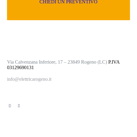
C
H
I
E
D
I
U
N
P
R
E
V
E
N
T
I
V
O
Via Calvenzana Inferiore, 17 – 23849 Rogeno (LC)
P.IVA
03129690131
info@elettricarogeno.it
+39 031.876147
Servizi