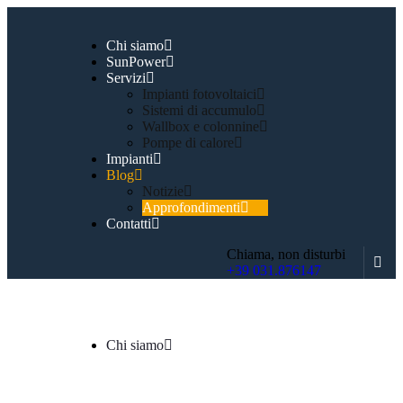
Chi siamo
SunPower
Servizi
Impianti fotovoltaici
Sistemi di accumulo
Wallbox e colonnine
Pompe di calore
Impianti
Blog
Notizie
Approfondimenti
Contatti
Chiama, non disturbi
+39 031.876147
Chi siamo