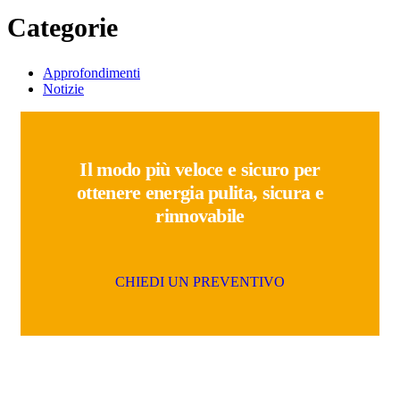
Categorie
Approfondimenti
Notizie
Il modo più veloce e sicuro per
ottenere energia pulita, sicura e
rinnovabile
C
H
I
E
D
I
U
N
P
R
E
V
E
N
T
I
V
O