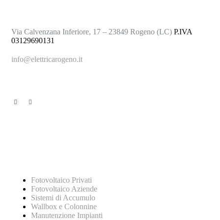
Via Calvenzana Inferiore, 17 – 23849 Rogeno (LC)
P.IVA
03129690131
info@elettricarogeno.it
+39 031.876147
Servizi
Fotovoltaico Privati
Fotovoltaico Aziende
Sistemi di Accumulo
Wallbox e Colonnine
Manutenzione Impianti