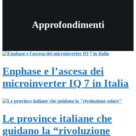
Approfondimenti
Enphase e l’ascesa dei
microinverter IQ 7 in Italia
Le province italiane che
guidano la “rivoluzione